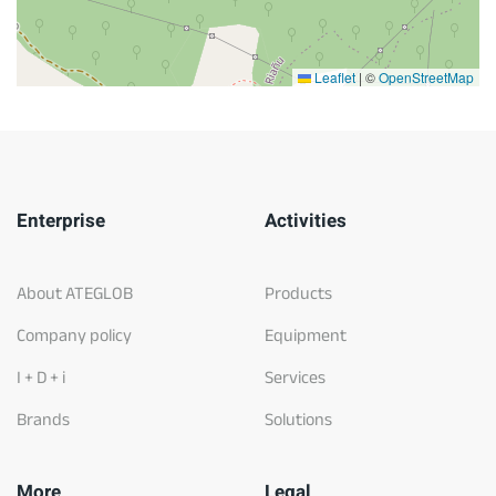
Leaflet
|
©
OpenStreetMap
Enterprise
Activities
About ATEGLOB
Products
Company policy
Equipment
I + D + i
Services
Brands
Solutions
More
Legal